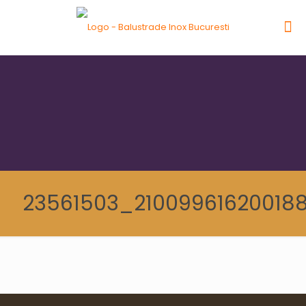
23561503_21009961620018