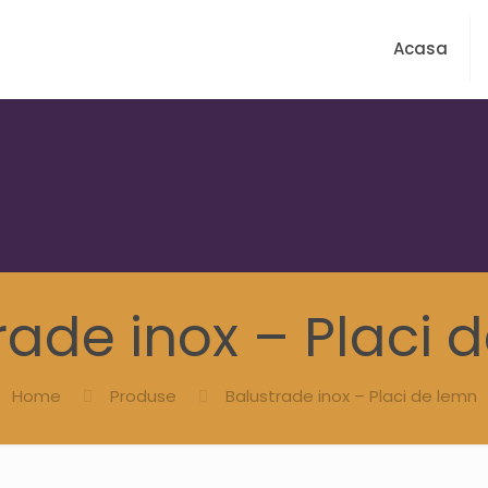
Acasa
rade inox – Placi 
Home
Produse
Balustrade inox – Placi de lemn