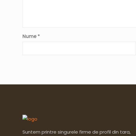
Nume
*
Suntem printre singurele firme de profil din tara,