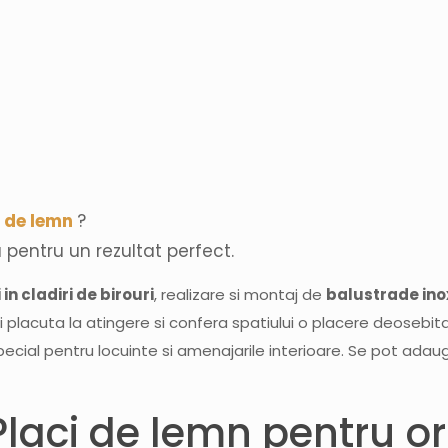
i de lemn
?
pentru un rezultat perfect.
 in cladiri de birouri
, realizare si montaj de
balustrade inox
acuta la atingere si confera spatiului o placere deosebita p
cial pentru locuinte si amenajarile interioare. Se pot ada
laci de lemn pentru ori