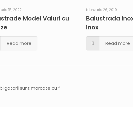
rie 15, 2022
februarie 26, 2019
ustrade Model Valuri cu
Balustrada ino
nze
Inox
Read more
Read more
bligatorii sunt marcate cu
*