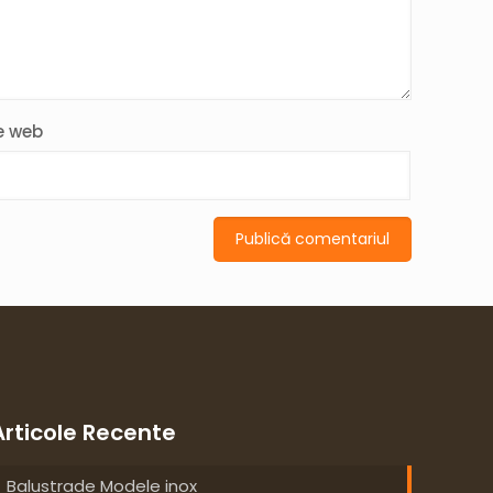
e web
Articole Recente
Balustrade Modele inox