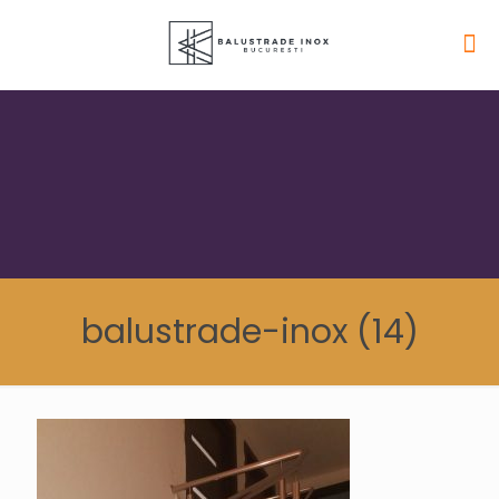
balustrade-inox (14)